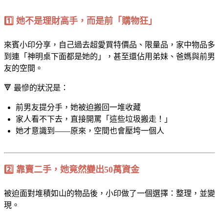
1️⃣ 她不是理財高手，而是前「購物狂」
來賓小印分享，自己過去超愛買特價品、限量品，家中物品多
到連「神明桌下面都是她的」，甚至還佔用弟妹、爸媽與前男
友的空間。
🔻 最慘的狀況是：
前男友提分手，她被迫搬回一堆收藏
家人看不下去，直接開罵「這些垃圾搬走！」
她才意識到——原來，空間也會壓垮一個人
2️⃣ 靠賣二手，她竟然變出50萬資金
被迫面對堆積如山的物品後，小印做了一個選擇：整理，並變
現。