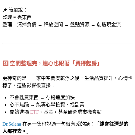
📌 簡單說：
整理 ≠ 丟東西
整理 = 清掉負債 → 釋放空間 → 盤點資源 → 創造現金流
4️⃣ 空間整理完，連心也跟著「買得起房」
更神奇的是——家中空間變乾淨之後，生活品質提升，心情也
穩了，這些影響很直接：
不會亂買東西 → 存錢速度加快
心不焦躁 → 能專心學投資、找副業
開始進場
ETF
、基金，甚至研究房市機會點
Dr.Selena
在另一集也說過一句很有感的話：「
錢會往清楚的
人那裡去。
」