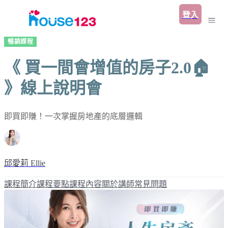
登入
暢銷課程
《 買一間會增值的房子2.0🏠
》線上說明會
即買即賺！一次掌握房地產的底層邏輯
邱愛莉 Ellie
課程簡介
課程要點
課程內容
關於講師
常見問題